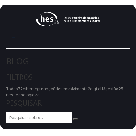
BLOG
FILTROS
Todos
72
cibersegurança
8
desenvolvimento
2
digital
13
gestão
25
hes
1
tecnologia
23
PESQUISAR