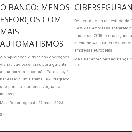
O BANCO: MENOS
CIBERSEGURA
ESFORÇOS COM
De acordo com um estudo da 
59% das empresas sofreram p
MAIS
dados em 2018, o que signific
AUTOMATISMOS
médio de 400.000 euros por a
empresas europeias.
A simplicidade e rigor nas operações
Mais Recente
cibersegurança
2
diárias são essenciais para garantir
2019
a sua correta execução. Para isso, é
necessário um sistema ERP integrado
que permita a automatização de
muitos p...
Mais Recente
gestão
17 maio 2023
8
9