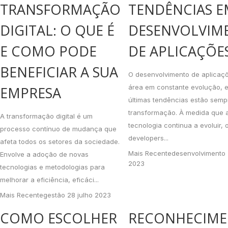
TRANSFORMAÇÃO
TENDÊNCIAS E
DIGITAL: O QUE É
DESENVOLVIM
E COMO PODE
DE APLICAÇÕE
BENEFICIAR A SUA
O desenvolvimento de aplicaç
área em constante evolução, e
EMPRESA
últimas tendências estão sem
transformação. À medida que 
A transformação digital é um
tecnologia continua a evoluir, 
processo contínuo de mudança que
developers...
afeta todos os setores da sociedade.
Mais Recente
desenvolvimento
Envolve a adoção de novas
2023
tecnologias e metodologias para
melhorar a eficiência, eficáci...
Mais Recente
gestão
28 julho 2023
COMO ESCOLHER
RECONHECIM