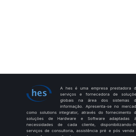
A hes é uma empresa prestadora 
serviços e fornecedora de soluçõ
globais na área dos sistemas 
informação. Apresenta-se no merca
como solutions integrator, através do fornecimento 
soluções de Hardware e Software adaptadas 
necessidades de cada cliente, disponibilizando-l
serviços de consultoria, assistência pré e pós venda