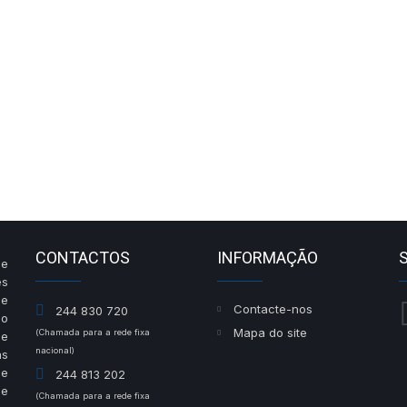
CONTACTOS
INFORMAÇÃO
de
es
de
Contacte-nos
244 830 720
do
Mapa do site
(Chamada para a rede fixa
de
nacional)
às
he
244 813 202
 e
(Chamada para a rede fixa