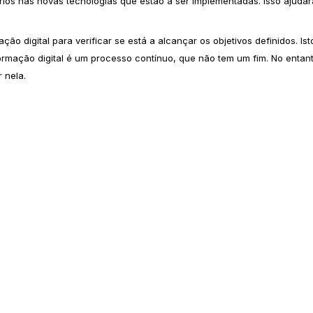
ios nas novas tecnologias que estão a ser implementadas. Isso ajudar
ão digital para verificar se está a alcançar os objetivos definidos. Is
mação digital é um processo contínuo, que não tem um fim. No entanto
 nela.