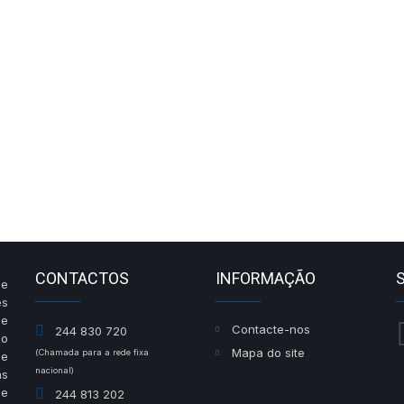
CONTACTOS
INFORMAÇÃO
de
es
de
Contacte-nos
244 830 720
do
Mapa do site
(Chamada para a rede fixa
de
nacional)
às
he
244 813 202