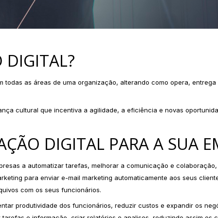
 DIGITAL?
s em todas as áreas de uma organização, alterando como opera, entrega
nça cultural que incentiva a agilidade, a eficiência e novas oportu
AÇÃO DIGITAL PARA A SUA 
presas a automatizar tarefas, melhorar a comunicação e colaboração, 
eting para enviar e-mail marketing automaticamente aos seus client
uivos com os seus funcionários.
tar produtividade dos funcionários, reduzir custos e expandir os ne
tarefas e informação, criar relatórios e analises, reduzindo assim os