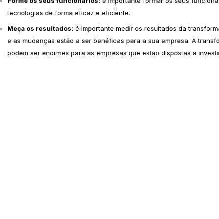
Forme os seus funcionários:
é importante formar os seus funcionár
tecnologias de forma eficaz e eficiente.
Meça os resultados:
é importante medir os resultados da transformaç
e as mudanças estão a ser benéficas para a sua empresa. A transfor
podem ser enormes para as empresas que estão dispostas a investir