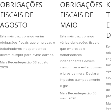
OBRIGAÇÕES
OBRIGAÇÕES
K
FISCAIS DE
FISCAIS DE
T
AGOSTO
MAIO
E
D
Este mês traz consigo várias
Este mês traz consigo
obrigações fiscais que empresas e
várias obrigações fiscais
Ke
trabalhadores independentes
que empresas e
cri
devem cumprir para evitar coimas.
trabalhadores
li
independentes devem
Mais Recente
gestão
03 agosto
ba
2026
cumprir para evitar coimas
op
e juros de mora. Declarar
se
impostos atempadamente
en
e gar...
de 
Mais Recente
gestão
05
pro
maio 2026
Ma
fev