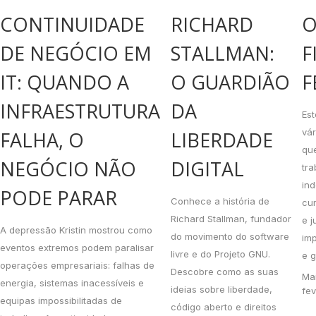
CONTINUIDADE
RICHARD
O
DE NEGÓCIO EM
STALLMAN:
F
IT: QUANDO A
O GUARDIÃO
F
INFRAESTRUTURA
DA
Est
vár
FALHA, O
LIBERDADE
qu
NEGÓCIO NÃO
DIGITAL
tr
in
PODE PARAR
Conhece a história de
cum
Richard Stallman, fundador
e j
A depressão Kristin mostrou como
do movimento do software
im
eventos extremos podem paralisar
livre e do Projeto GNU.
e g
operações empresariais: falhas de
Descobre como as suas
Ma
energia, sistemas inacessíveis e
ideias sobre liberdade,
fev
equipas impossibilitadas de
código aberto e direitos