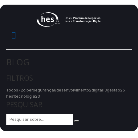
BLOG
FILTROS
Todos
72
cibersegurança
8
desenvolvimento
2
digital
13
gestão
25
hes
1
tecnologia
23
PESQUISAR