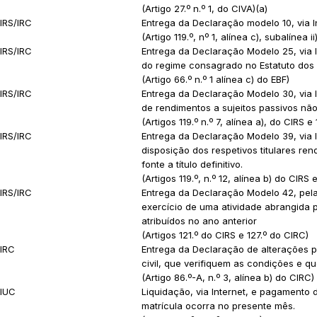
(Artigo 27.º n.º 1, do CIVA)(a)
IRS/IRC
Entrega da Declaração modelo 10, via 
(Artigo 119.º, nº 1, alínea c), subalínea i
IRS/IRC
Entrega da Declaração Modelo 25, via I
do regime consagrado no Estatuto dos 
(Artigo 66.º n.º 1 alínea c) do EBF)
IRS/IRC
Entrega da Declaração Modelo 30, via 
de rendimentos a sujeitos passivos não
(Artigos 119.º n.º 7, alínea a), do CIRS e
IRS/IRC
Entrega da Declaração Modelo 39, via 
disposição dos respetivos titulares ren
fonte a título definitivo.
(Artigos 119.º, n.º 12, alínea b) do CIRS 
IRS/IRC
Entrega da Declaração Modelo 42, pel
exercício de uma atividade abrangida p
atribuídos no ano anterior
(Artigos 121.º do CIRS e 127.º do CIRC)
IRC
Entrega da Declaração de alterações pa
civil, que verifiquem as condições e q
(Artigo 86.º-A, n.º 3, alínea b) do CIRC)
IUC
Liquidação, via Internet, e pagamento d
matrícula ocorra no presente mês.