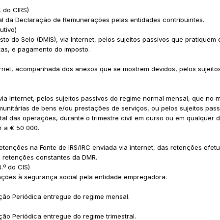
), do CIRS)
ial da Declaração de Remunerações pelas entidades contribuintes.
utivo)
o do Selo (DMIS), via Internet, pelos sujeitos passivos que pratiquem
ntas, e pagamento do imposto.
ternet, acompanhada dos anexos que se mostrem devidos, pelos sujeito
via Internet, pelos sujeitos passivos do regime normal mensal, que no m
unitárias de bens e/ou prestações de serviços, ou pelos sujeitos pas
tal das operações, durante o trimestre civil em curso ou em qualquer 
or a € 50 000.
enções na Fonte de IRS/IRC enviada via internet, das retenções efe
e retenções constantes da DMR.
.º do CIS)
ações à segurança social pela entidade empregadora.
ão Periódica entregue do regime mensal.
o Periódica entregue do regime trimestral.