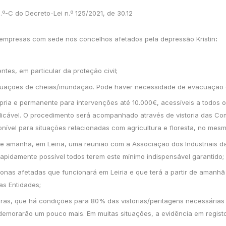
.º-C do Decreto-Lei n.º 125/2021, de 30.12
empresas com sede nos concelhos afetados pela depressão Kristin
:
tes, em particular da proteção civil;
 situações de cheias/inundação. Pode haver necessidade de evacuação
ria e permanente para intervenções até 10.000€, acessíveis a todos 
icável. O procedimento será acompanhado através de vistoria das C
ível para situações relacionadas com agricultura e floresta, no mesm
re amanhã, em Leiria, uma reunião com a Associação dos Industriais 
apidamente possível todos terem este mínimo indispensável garantido;
as afetadas que funcionará em Leiria e que terá a partir de amanhã o 
as Entidades;
oras, que há condições para 80% das vistorias/peritagens necessária
demorarão um pouco mais. Em muitas situações, a evidência em registo 