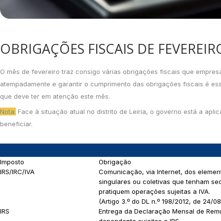
OBRIGAÇÕES FISCAIS DE FEVEREIR
O mês de fevereiro traz consigo várias obrigações fiscais que empres
atempadamente e garantir o cumprimento das obrigações fiscais é esse
que deve ter em atenção este mês.
Nota:
Face à situação atual no distrito de Leiria, o governo está a ap
beneficiar.
Imposto
Obrigação
IRS/IRC/IVA
Comunicação, via Internet, dos element
singulares ou coletivas que tenham sede
pratiquem operações sujeitas a IVA.
(Artigo 3.º do DL n.º 198/2012, de 24/08
IRS
Entrega da Declaração Mensal de Remun
dependente sujeitos a IRS.