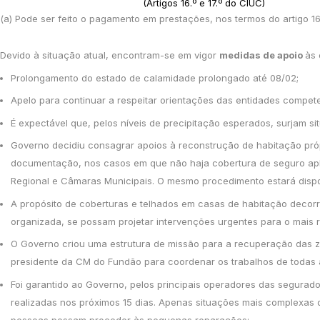
(Artigos 16.º e 17.º do CIUC)
(a) Pode ser feito o pagamento em prestações, nos termos do artigo 16
Devido à situação atual, encontram-se em vigor
medidas de apoio
às 
Prolongamento do estado de calamidade prolongado até 08/02;
Apelo para continuar a respeitar orientações das entidades competen
É expectável que, pelos níveis de precipitação esperados, surjam
Governo decidiu consagrar apoios à reconstrução de habitação próp
documentação, nos casos em que não haja cobertura de seguro apl
Regional e Câmaras Municipais. O mesmo procedimento estará dispon
A propósito de coberturas e telhados em casas de habitação decor
organizada, se possam projetar intervenções urgentes para o mais r
O Governo criou uma estrutura de missão para a recuperação das zon
presidente da CM do Fundão para coordenar os trabalhos de todas 
Foi garantido ao Governo, pelos principais operadores das segurad
realizadas nos próximos 15 dias. Apenas situações mais complexas 
pessoas possam proceder às pequenas reparações;