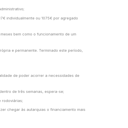
dministrativo;
537€ individualmente ou 1075€ por agregado
s 6 meses bem como o funcionamento de um
rópria e permanente. Terminado este período,
nalidade de poder acorrer a necessidades de
 dentro de três semanas, espera-se;
 rodoviárias;
azer chegar às autarquias o financiamento mais