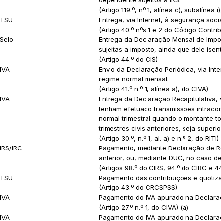
(Artigo 119.º, nº 1, alínea c), subalínea i
TSU
Entrega, via Internet, à segurança soc
(Artigo 40.º nºs 1 e 2 do Código Contrib
Selo
Entrega da Declaração Mensal de Impost
sujeitas a imposto, ainda que dele ise
(Artigo 44.º do CIS)
IVA
Envio da Declaração Periódica, via In
regime normal mensal.
(Artigo 41.º n.º 1, alínea a), do CIVA)
IVA
Entrega da Declaração Recapitulativa, 
tenham efetuado transmissões intracom
normal trimestral quando o montante to
trimestres civis anteriores, seja superi
(Artigo 30.º, n.º 1, al. a) e n.º 2, do RITI)
IRS/IRC
Pagamento, mediante Declaração de Ret
anterior, ou, mediante DUC, no caso d
(Artigos 98.º do CIRS, 94.º do CIRC e 44
TSU
Pagamento das contribuições e quotiz
(Artigo 43.º do CRCSPSS)
IVA
Pagamento do IVA apurado na Declaraç
(Artigo 27.º n.º 1, do CIVA) (a)
IVA
Pagamento do IVA apurado na Declaraçã