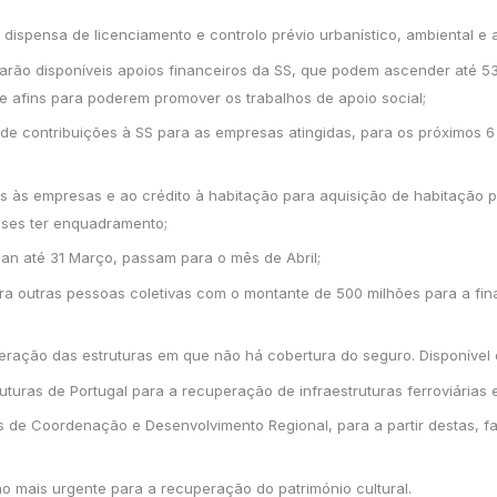
 dispensa de licenciamento e controlo prévio urbanístico, ambiental e a
tarão disponíveis apoios financeiros da SS, que podem ascender até 
s e afins para poderem promover os trabalhos de apoio social;
 de contribuições à SS para as empresas atingidas, para os próximo
s às empresas e ao crédito à habitação para aquisição de habitação p
eses ter enquadramento;
/Jan até 31 Março, passam para o mês de Abril;
ara outras pessoas coletivas com o montante de 500 milhões para a fi
peração das estruturas em que não há cobertura do seguro. Disponível
ruturas de Portugal para a recuperação de infraestruturas ferroviárias e
 de Coordenação e Desenvolvimento Regional, para a partir destas, f
o mais urgente para a recuperação do património cultural.