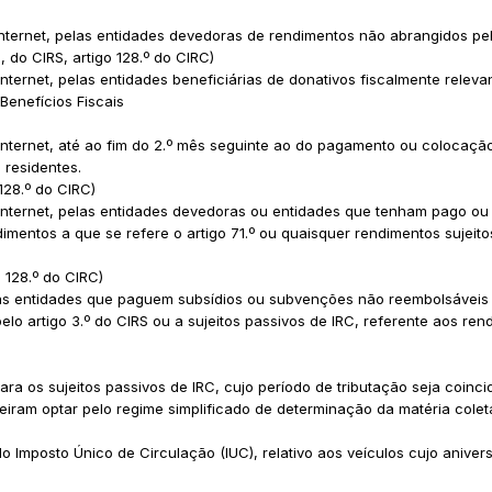
Internet, pelas entidades devedoras de rendimentos não abrangidos pe
i), do CIRS, artigo 128.º do CIRC)
nternet, pelas entidades beneficiárias de donativos fiscalmente releva
Benefícios Fiscais
Internet, até ao fim do 2.º mês seguinte ao do pagamento ou colocaçã
 residentes.
 128.º do CIRC)
Internet, pelas entidades devedoras ou entidades que tenham pago ou
dimentos a que se refere o artigo 71.º ou quaisquer rendimentos sujeit
e 128.º do CIRC)
as entidades que paguem subsídios ou subvenções não reembolsáveis
elo artigo 3.º do CIRS ou a sujeitos passivos de IRC, referente aos ren
ra os sujeitos passivos de IRC, cujo período de tributação seja coinc
ueiram optar pelo regime simplificado de determinação da matéria colet
o Imposto Único de Circulação (IUC), relativo aos veículos cujo aniver