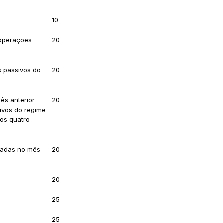
10
 operações
20
s passivos do
20
ês anterior
20
sivos do regime
dos quatro
tuadas no mês
20
20
25
25