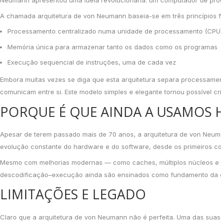
Neumann apresentou uma ideia revolucionária: um computador de pr
A chamada arquitetura de von Neumann baseia-se em três princípios 
Processamento centralizado numa unidade de processamento (CPU
Memória única para armazenar tanto os dados como os programas
Execução sequencial de instruções, uma de cada vez
Embora muitas vezes se diga que esta arquitetura separa processame
comunicam entre si. Este modelo simples e elegante tornou possível c
PORQUE É QUE AINDA A USAMOS 
Apesar de terem passado mais de 70 anos, a arquitetura de von Neuma
evolução constante do hardware e do software, desde os primeiros comp
Mesmo com melhorias modernas — como caches, múltiplos núcleos e pa
descodificação–execução ainda são ensinados como fundamento da 
LIMITAÇÕES E LEGADO
Claro que a arquitetura de von Neumann não é perfeita. Uma das su