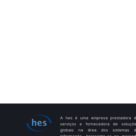
A hes é uma empresa prestadora 
serviços e fornecedora de soluçõ
globais na área dos sistemas 
informação. Apresenta-se no merca