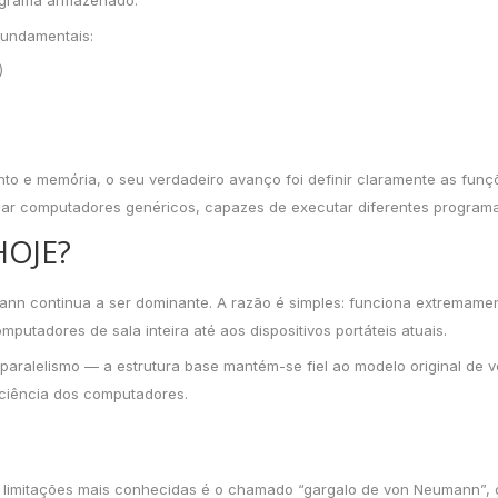
ograma armazenado.
fundamentais:
)
nto e memória, o seu verdadeiro avanço foi definir claramente as fu
riar computadores genéricos, capazes de executar diferentes programa
HOJE?
nn continua a ser dominante. A razão é simples: funciona extremamen
utadores de sala inteira até aos dispositivos portáteis atuais.
ralelismo — a estrutura base mantém-se fiel ao modelo original de 
ciência dos computadores.
as limitações mais conhecidas é o chamado “gargalo de von Neumann”