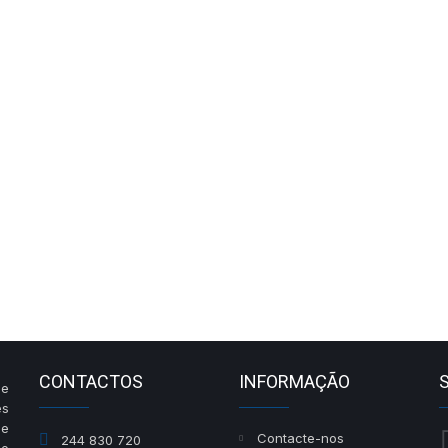
CONTACTOS
INFORMAÇÃO
de
es
de
Contacte-nos
244 830 720
do