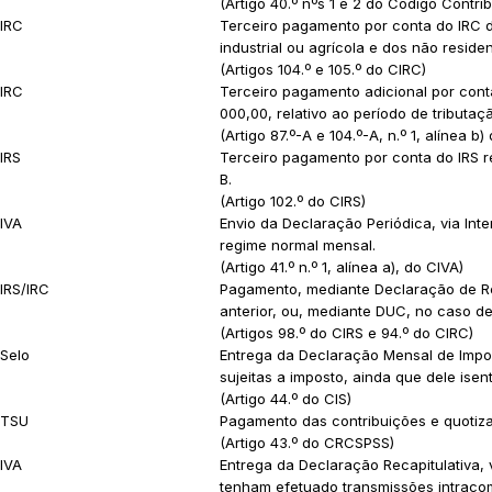
(Artigo 40.º nºs 1 e 2 do Código Contrib
IRC
Terceiro pagamento por conta do IRC da
industrial ou agrícola e dos não reside
(Artigos 104.º e 105.º do CIRC)
IRC
Terceiro pagamento adicional por conta 
000,00, relativo ao período de tributaçã
(Artigo 87.º-A e 104.º-A, n.º 1, alínea b)
IRS
Terceiro pagamento por conta do IRS re
B.
(Artigo 102.º do CIRS)
IVA
Envio da Declaração Periódica, via In
regime normal mensal.
(Artigo 41.º n.º 1, alínea a), do CIVA)
IRS/IRC
Pagamento, mediante Declaração de Ret
anterior, ou, mediante DUC, no caso d
(Artigos 98.º do CIRS e 94.º do CIRC)
Selo
Entrega da Declaração Mensal de Impost
sujeitas a imposto, ainda que dele ise
(Artigo 44.º do CIS)
TSU
Pagamento das contribuições e quotiz
(Artigo 43.º do CRCSPSS)
IVA
Entrega da Declaração Recapitulativa, 
tenham efetuado transmissões intracom