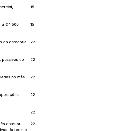
ercial,
15
r a € 1 500
15
s da categoria
22
s passivos do
22
tuadas no mês
22
 operações
22
22
ês anterior
22
sivos do regime