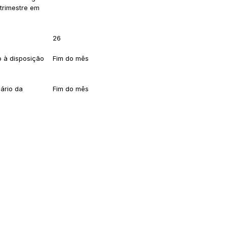
 trimestre em
26
o à disposição
Fim do mês
sário da
Fim do mês