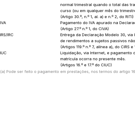
normal trimestral quando o total das t
curso (ou em qualquer mês do trimestr
(Artigo 30.º, n.º 1, al. a) e n.º 2, do RITI)
IVA
Pagamento do IVA apurado na Declaraç
(Artigo 27.º n.º 1, do CIVA)
IRS/IRC
Entrega da Declaração Modelo 30, via 
de rendimentos a sujeitos passivos não
(Artigos 119.º n.º 7, alínea a), do CIRS e
IUC
Liquidação, via Internet, e pagamento d
matrícula ocorra no presente mês.
(Artigos 16.º e 17.º do CIUC)
(a) Pode ser feito o pagamento em prestações, nos termos do artigo 16