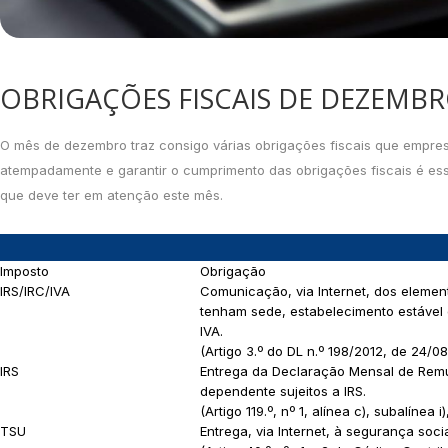
OBRIGAÇÕES FISCAIS DE DEZEMBR
O mês de dezembro traz consigo várias obrigações fiscais que empres
atempadamente e garantir o cumprimento das obrigações fiscais é esse
que deve ter em atenção este mês.
Imposto
Obrigação
IRS/IRC/IVA
Comunicação, via Internet, dos element
tenham sede, estabelecimento estável o
IVA.
(Artigo 3.º do DL n.º 198/2012, de 24/08
IRS
Entrega da Declaração Mensal de Remun
dependente sujeitos a IRS.
(Artigo 119.º, nº 1, alínea c), subalínea i
TSU
Entrega, via Internet, à segurança soc