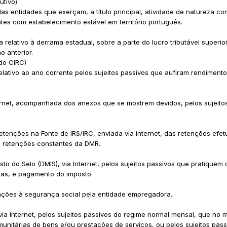
utivo)
s entidades que exerçam, a título principal, atividade de natureza com
ntes com estabelecimento estável em território português.
relativo à derrama estadual, sobre a parte do lucro tributável superio
o anterior.
 do CIRC)
lativo ao ano corrente pelos sujeitos passivos que aufiram rendimento
ternet, acompanhada dos anexos que se mostrem devidos, pelos sujeito
enções na Fonte de IRS/IRC, enviada via internet, das retenções efe
e retenções constantes da DMR.
o do Selo (DMIS), via Internet, pelos sujeitos passivos que pratiquem
ntas, e pagamento do imposto.
ações à segurança social pela entidade empregadora.
via Internet, pelos sujeitos passivos do regime normal mensal, que no m
unitárias de bens e/ou prestações de serviços, ou pelos sujeitos pas